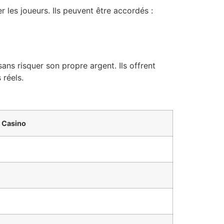
r les joueurs. Ils peuvent être accordés :
ans risquer son propre argent. Ils offrent
 réels.
 Casino