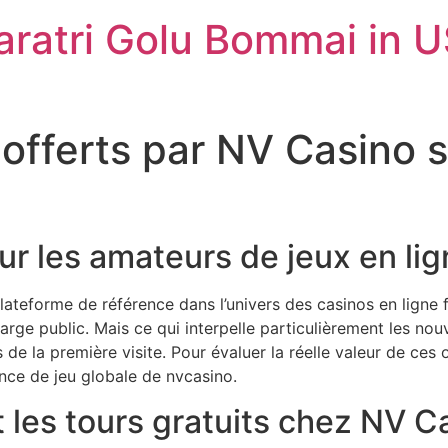
aratri Golu Bommai in 
 offerts par NV Casino s
ur les amateurs de jeux en lig
teforme de référence dans l’univers des casinos en ligne f
large public. Mais ce qui interpelle particulièrement les nou
la première visite. Pour évaluer la réelle valeur de ces off
ience de jeu globale de nvcasino.
les tours gratuits chez NV C