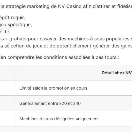
a stratégie marketing de NV Casino afin d’attirer et fidélise
épôt requis,
jeu spécifique,
lité.
ins » gratuits pour essayer des machines à sous populaires s
la sélection de jeux et de potentiellement générer des gains
bien comprendre les conditions associées à ces tours :
Détail chez NV
Limité selon la promotion en cours
Généralement entre x20 et x40
Machines à sous désignées uniquement