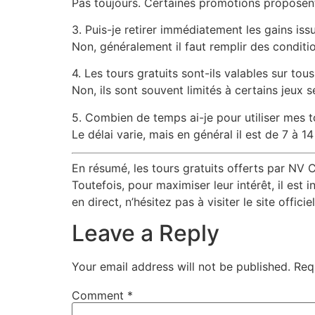
Pas toujours. Certaines promotions proposent 
3. Puis-je retirer immédiatement les gains iss
Non, généralement il faut remplir des conditi
4. Les tours gratuits sont-ils valables sur tous
Non, ils sont souvent limités à certains jeux 
5. Combien de temps ai-je pour utiliser mes t
Le délai varie, mais en général il est de 7 à 14
En résumé, les tours gratuits offerts par NV C
Toutefois, pour maximiser leur intérêt, il est 
en direct, n’hésitez pas à visiter le site offici
Leave a Reply
Your email address will not be published.
Req
Comment
*