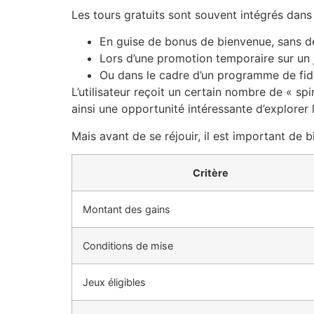
Les tours gratuits sont souvent intégrés dans l
En guise de bonus de bienvenue, sans d
Lors d’une promotion temporaire sur un 
Ou dans le cadre d’un programme de fidé
L’utilisateur reçoit un certain nombre de « sp
ainsi une opportunité intéressante d’explorer 
Mais avant de se réjouir, il est important de 
Critère
Montant des gains
Conditions de mise
Jeux éligibles