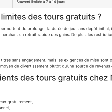
Souvent limitée à 7 à 14 jours
 limites des tours gratuits ?
ermettent de prolonger la durée de jeu sans dépôt initial, i
erchant un retrait rapide des gains. De plus, les restrictions
 titres sans engagement, mais les exigences de mise sont p
moyen de divertissement plutôt qu’une source de revenus g
ients des tours gratuits chez
eux gratuitement,
onnel,