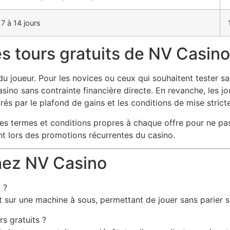
7 à 14 jours
es tours gratuits de NV Casino
 joueur. Pour les novices ou ceux qui souhaitent tester san
ino sans contrainte financière directe. En revanche, les jo
és par le plafond de gains et les conditions de mise stricte
t les termes et conditions propres à chaque offre pour ne pas
nt lors des promotions récurrentes du casino.
chez NV Casino
 ?
nt sur une machine à sous, permettant de jouer sans parier 
rs gratuits ?