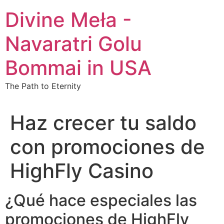
Skip
Divine Meła -
to
content
Navaratri Golu
Bommai in USA
The Path to Eternity
Haz crecer tu saldo
con promociones de
HighFly Casino
¿Qué hace especiales las
promociones de HighFly