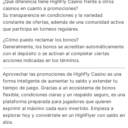
¿Qué diferencia tiene HighFly Casino frente a otros
casinos en cuanto a promociones?
Su transparencia en condiciones y la variedad
constante de ofertas, además de una comunidad activa
que participa en torneos regulares.
¿Cómo puedo reclamar los bonos?
Generalmente, los bonos se acreditan automáticamente
con el depósito o se activan al completar ciertas
acciones indicadas en los términos.
Aprovechar las promociones de HighFly Casino es una
forma inteligente de aumentar tu saldo y extender tu
tiempo de juego. Gracias a un ecosistema de bonos
flexible, condiciones claras y un respaldo seguro, es una
plataforma preparada para jugadores que quieren
exprimir al máximo cada euro invertido. Empieza a
explorar hoy y conviértete en un HighFlyer con saldo en
alza.