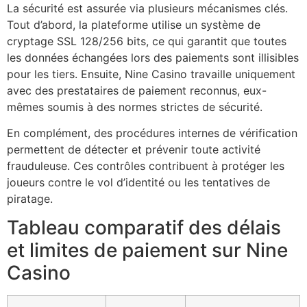
La sécurité est assurée via plusieurs mécanismes clés.
Tout d’abord, la plateforme utilise un système de
cryptage SSL 128/256 bits, ce qui garantit que toutes
les données échangées lors des paiements sont illisibles
pour les tiers. Ensuite, Nine Casino travaille uniquement
avec des prestataires de paiement reconnus, eux-
mêmes soumis à des normes strictes de sécurité.
En complément, des procédures internes de vérification
permettent de détecter et prévenir toute activité
frauduleuse. Ces contrôles contribuent à protéger les
joueurs contre le vol d’identité ou les tentatives de
piratage.
Tableau comparatif des délais
et limites de paiement sur Nine
Casino