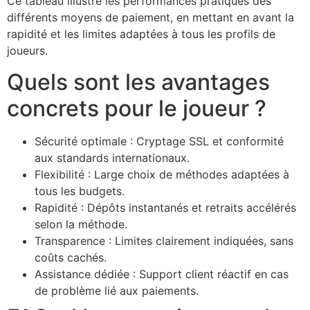
Ce tableau illustre les performances pratiques des
différents moyens de paiement, en mettant en avant la
rapidité et les limites adaptées à tous les profils de
joueurs.
Quels sont les avantages
concrets pour le joueur ?
Sécurité optimale : Cryptage SSL et conformité
aux standards internationaux.
Flexibilité : Large choix de méthodes adaptées à
tous les budgets.
Rapidité : Dépôts instantanés et retraits accélérés
selon la méthode.
Transparence : Limites clairement indiquées, sans
coûts cachés.
Assistance dédiée : Support client réactif en cas
de problème lié aux paiements.