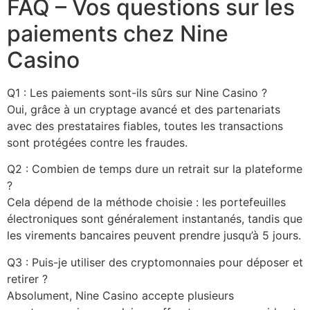
FAQ – Vos questions sur les
paiements chez Nine
Casino
Q1 : Les paiements sont-ils sûrs sur Nine Casino ?
Oui, grâce à un cryptage avancé et des partenariats
avec des prestataires fiables, toutes les transactions
sont protégées contre les fraudes.
Q2 : Combien de temps dure un retrait sur la plateforme
?
Cela dépend de la méthode choisie : les portefeuilles
électroniques sont généralement instantanés, tandis que
les virements bancaires peuvent prendre jusqu’à 5 jours.
Q3 : Puis-je utiliser des cryptomonnaies pour déposer et
retirer ?
Absolument, Nine Casino accepte plusieurs