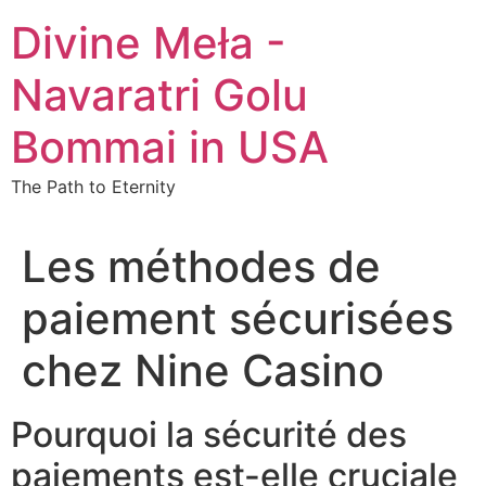
Skip
Divine Meła -
to
content
Navaratri Golu
Bommai in USA
The Path to Eternity
Les méthodes de
paiement sécurisées
chez Nine Casino
Pourquoi la sécurité des
paiements est-elle cruciale