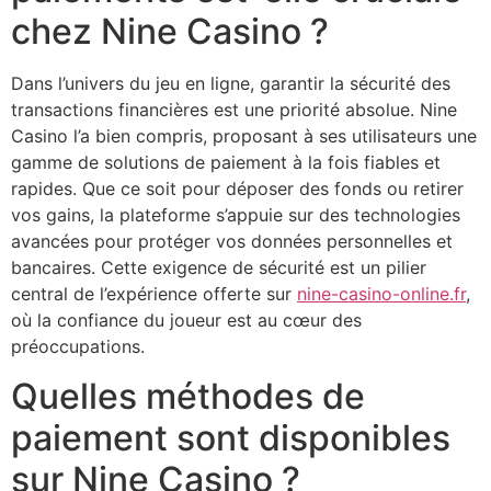
chez Nine Casino ?
Dans l’univers du jeu en ligne, garantir la sécurité des
transactions financières est une priorité absolue. Nine
Casino l’a bien compris, proposant à ses utilisateurs une
gamme de solutions de paiement à la fois fiables et
rapides. Que ce soit pour déposer des fonds ou retirer
vos gains, la plateforme s’appuie sur des technologies
avancées pour protéger vos données personnelles et
bancaires. Cette exigence de sécurité est un pilier
central de l’expérience offerte sur
nine-casino-online.fr
,
où la confiance du joueur est au cœur des
préoccupations.
Quelles méthodes de
paiement sont disponibles
sur Nine Casino ?