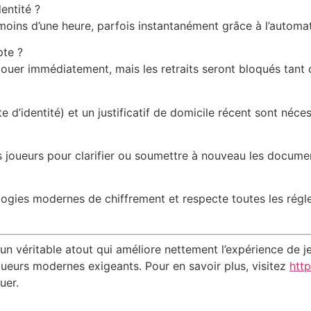
entité ?
 moins d’une heure, parfois instantanément grâce à l’automat
pte ?
jouer immédiatement, mais les retraits seront bloqués tant qu
e d’identité) et un justificatif de domicile récent sont néces
 joueurs pour clarifier ou soumettre à nouveau les docume
logies modernes de chiffrement et respecte toutes les rég
n véritable atout qui améliore nettement l’expérience de jeu
joueurs modernes exigeants. Pour en savoir plus, visitez
htt
uer.