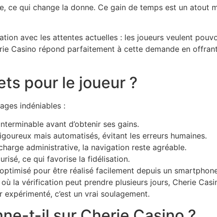
nte, ce qui change la donne. Ce gain de temps est un atout m
tion avec les attentes actuelles : les joueurs veulent pouvoi
herie Casino répond parfaitement à cette demande en offrant 
ts pour le joueur ?
ages indéniables :
 interminable avant d’obtenir ses gains.
rigoureux mais automatisés, évitant les erreurs humaines.
rcharge administrative, la navigation reste agréable.
isé, ce qui favorise la fidélisation.
 optimisé pour être réalisé facilement depuis un smartphone
 la vérification peut prendre plusieurs jours, Cherie Casin
r expérimenté, c’est un vrai soulagement.
e-t-il sur Cherie Casino ?