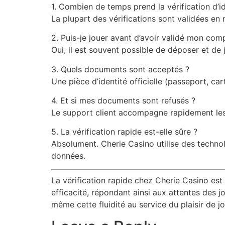
1. Combien de temps prend la vérification d’id
La plupart des vérifications sont validées en
2. Puis-je jouer avant d’avoir validé mon com
Oui, il est souvent possible de déposer et de 
3. Quels documents sont acceptés ?
Une pièce d’identité officielle (passeport, cart
4. Et si mes documents sont refusés ?
Le support client accompagne rapidement les
5. La vérification rapide est-elle sûre ?
Absolument. Cherie Casino utilise des techno
données.
La vérification rapide chez Cherie Casino est u
efficacité, répondant ainsi aux attentes des 
même cette fluidité au service du plaisir de jo