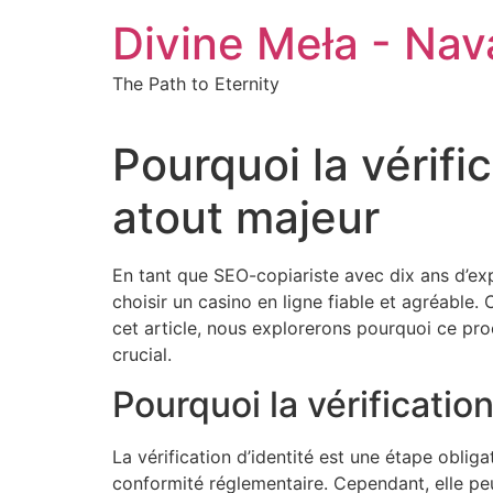
Skip
Divine Meła - Nav
to
content
The Path to Eternity
Pourquoi la vérifi
atout majeur
En tant que SEO-copiariste avec dix ans d’exp
choisir un casino en ligne fiable et agréable.
cet article, nous explorerons pourquoi ce proc
crucial.
Pourquoi la vérificatio
La vérification d’identité est une étape oblig
conformité réglementaire. Cependant, elle peut 