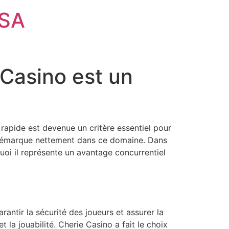
USA
 Casino est un
 rapide est devenue un critère essentiel pour
démarque nettement dans ce domaine. Dans
quoi il représente un avantage concurrentiel
rantir la sécurité des joueurs et assurer la
t la jouabilité. Cherie Casino a fait le choix