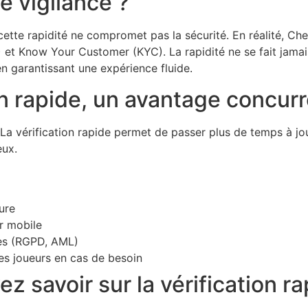
e vigilance ?
ette rapidité ne compromet pas la sécurité. En réalité, Che
 et Know Your Customer (KYC). La rapidité ne se fait jamais
n garantissant une expérience fluide.
ion rapide, un avantage concurr
 La vérification rapide permet de passer plus de temps à jo
eux.
ure
r mobile
es (RGPD, AML)
s joueurs en cas de besoin
z savoir sur la vérification r